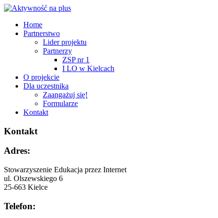
Home
Partnerstwo
Lider projektu
Partnerzy
ZSP nr 1
I LO w Kielcach
O projekcie
Dla uczestnika
Zaangażuj się!
Formularze
Kontakt
Kontakt
Adres:
Stowarzyszenie Edukacja przez Internet
ul. Olszewskiego 6
25-663 Kielce
Telefon: