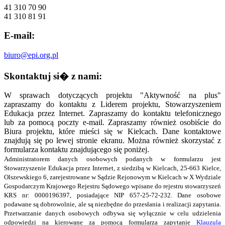
41 310 70 90
41 310 81 91
E-mail:
biuro@epi.org.pl
Skontaktuj si� z nami:
W sprawach dotyczących projektu "Aktywność na plus"
zapraszamy do kontaktu z Liderem projektu, Stowarzyszeniem
Edukacja przez Internet. Zapraszamy do kontaktu telefonicznego
lub za pomocą poczty e-mail. Zapraszamy również osobiście do
Biura projektu, które mieści się w Kielcach. Dane kontaktowe
znajdują się po lewej stronie ekranu. Można również skorzystać z
formularza kontaktu znajdującego się poniżej.
Administratorem danych osobowych podanych w formularzu jest
Stowarzyszenie Edukacja przez Internet, z siedzibą w Kielcach, 25-663 Kielce,
Olszewskiego 6, zarejestrowane w Sądzie Rejonowym w Kielcach w X Wydziale
Gospodarczym Krajowego Rejestru Sądowego wpisane do rejestru stowarzyszeń
KRS nr: 0000196397, posiadające NIP 657-25-72-232. Dane osobowe
podawane są dobrowolnie, ale są niezbędne do przesłania i realizacji zapytania.
Przetwarzanie danych osobowych odbywa się wyłącznie w celu udzielenia
odpowiedzi na kierowane za pomocą formularza zapytanie
Klauzula