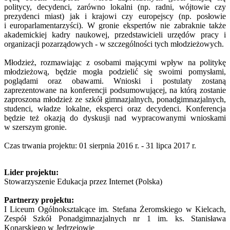
politycy, decydenci, zarówno lokalni (np. radni, wójtowie czy
prezydenci miast) jak i krajowi czy europejscy (np. posłowie
i europarlamentarzyści). W gronie ekspertów nie zabraknie także
akademickiej kadry naukowej, przedstawicieli urzędów pracy i
organizacji pozarządowych - w szczególności tych młodzieżowych.
Młodzież, rozmawiając z osobami mającymi wpływ na politykę
młodzieżową, będzie mogła podzielić się swoimi pomysłami,
poglądami oraz obawami. Wnioski i postulaty zostaną
zaprezentowane na konferencji podsumowującej, na którą zostanie
zaproszona młodzież ze szkół gimnazjalnych, ponadgimnazjalnych,
studenci, władze lokalne, eksperci oraz decydenci. Konferencja
będzie też okazją do dyskusji nad wypracowanymi wnioskami
w szerszym gronie.
Czas trwania projektu: 01 sierpnia 2016 r. - 31 lipca 2017 r.
Lider projektu:
Stowarzyszenie Edukacja przez Internet (Polska)
Partnerzy projektu:
I Liceum Ogólnokształcące im. Stefana Żeromskiego w Kielcach,
Zespół Szkół Ponadgimnazjalnych nr 1 im. ks. Stanisława
Konarskiego w Jędrzejowie