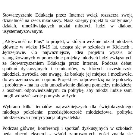
Stowarzyszenie Edukacja przez Internet wciąż rozszerza swoją
działalność na rzecz młodzieży. Nasz kolejny projekt to kontynuacja
działań, umożliwiających udział młodych ludzi w dialogu
usystematyzowanym.
„Aktywność na Plus” to projekt, w którym weźmie udział młodzież
głównie w wieku 16-19 lat, ucząca się w szkołach w Kielcach i
Jędrzejowie. Co najważniejsze, idea projektu wyszła od
zaangażowanych w poprzednie projekty młodych ludzi związanych
ze Stowarzyszeniem Edukacja przez Internet. Podczas debat,
spotkań dyskusyjnych i seminariów, w których uczestniczyła
młodzież, zwróciła ona uwagę, że brakuje jej miejsca i możliwości
do wyrażenia swoich opinii. Projekt jest odpowiedzią na te potrzeby
i problemy - ma na celu umożliwienie dialogu pomiędzy młodzieżą,
a osobami odpowiedzialnymi za politykę, aby młodzi ludzie sami
mogli wdrażać swoje pomysły w życie.
Wybrano kilka tematów najważniejszych dla świętokrzyskiego
młodego pokolenia: przedsiębiorczość młodzieżowa, polityka
młodzieżowa i partycypacja obywatelska.
Podczas głównej konferencji i spotkań dyskusyjnych w szkołach
będą obecni eksperci - wśród zaproszonych gości znajdą się