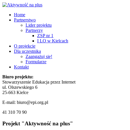
Home
Partnerstwo
Lider projektu
Partnerzy
ZSP nr 1
I LO w Kielcach
O projekcie
Dla uczestnika
Zaangażuj się!
Formularze
Kontakt
Biuro projektu:
Stowarzyszenie Edukacja przez Internet
ul. Olszewskiego 6
25-663 Kielce
E-mail: biuro@epi.org.pl
41 310 70 90
Projekt
"Aktywność
na
plus"